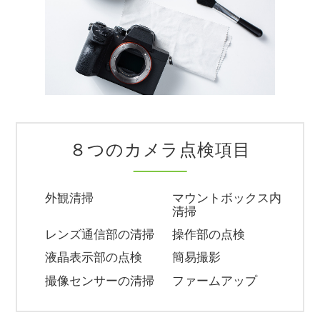
８つのカメラ点検項目
外観清掃
マウントボックス内
1
2
清掃
レンズ通信部の清掃
操作部の点検
3
4
液晶表示部の点検
簡易撮影
5
6
撮像センサーの清掃
ファームアップ
7
8