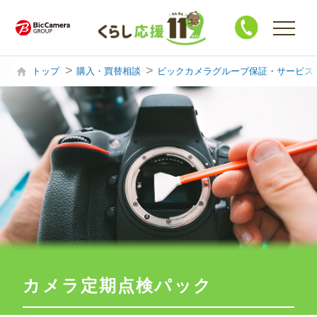
トップ
購入・買替相談
ビックカメラグループ保証・サービス
購入・買替相談
製品サポート
ハウスクリーニング
修 理
買 取
カメラ定期点検パック