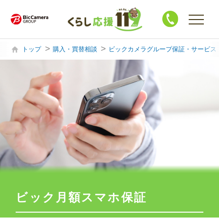
トップ
購入・買替相談
ビックカメラグループ保証・サービス
購入・買替相談
製品サポート
ハウスクリーニング
修 理
買 取
ビック月額スマホ保証